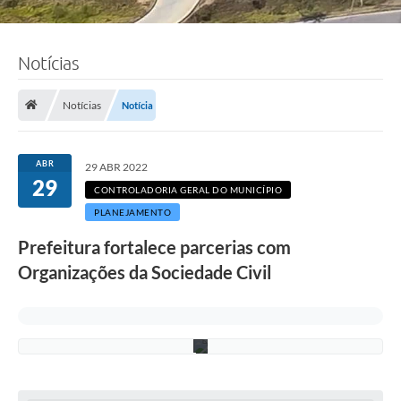
F
Notícias
o
t
o
:
Notícias
Notícia
J
a
n
i
ABR
29 ABR 2022
n
29
e
CONTROLADORIA GERAL DO MUNICÍPIO
M
PLANEJAMENTO
o
r
Prefeitura fortalece parcerias com
a
e
Organizações da Sociedade Civil
s
/
P
M
C