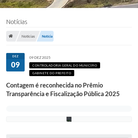
o
u
r
e
Notícias
s
/
C
â
Notícias
Notícia
m
a
r
a
DEZ
09 DEZ 2025
d
09
o
CONTROLADORIA GERAL DO MUNICÍPIO
s
GABINETE DO PREFEITO
D
e
Contagem é reconhecida no Prêmio
p
u
Transparência e Fiscalização Pública 2025
t
a
d
o
s