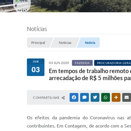
Notícias
Principal
Notícias
Notícia
JUN
03 JUN 2020
FAZENDA
PROCURADORIA GERA
03
Em tempos de trabalho remoto d
arrecadação de R$ 5 milhões pa
COMPARTILHAR
FACEBOOK
MESSENGER
TWITTER
WHATSAPP
OUTRAS
Os efeitos da pandemia do Coronavírus nas ati
contribuintes. Em Contagem, de acordo com a Sec