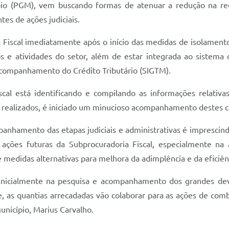
cípio (PGM), vem buscando formas de atenuar a redução na rec
es de ações judiciais.
 Fiscal imediatamente após o início das medidas de isolamento
e atividades do setor, além de estar integrada ao sistema do
Acompanhamento do Crédito Tributário (SIGTM).
scal está identificando e compilando as informações relativ
á realizados, é iniciado um minucioso acompanhamento destes ca
panhamento das etapas judiciais e administrativas é imprescin
s ações futuras da Subprocuradoria Fiscal, especialmente na 
 medidas alternativas para melhora da adimplência e da eficiên
inicialmente na pesquisa e acompanhamento dos grandes dev
, as quantias arrecadadas vão colaborar para as ações de co
unicípio, Marius Carvalho.