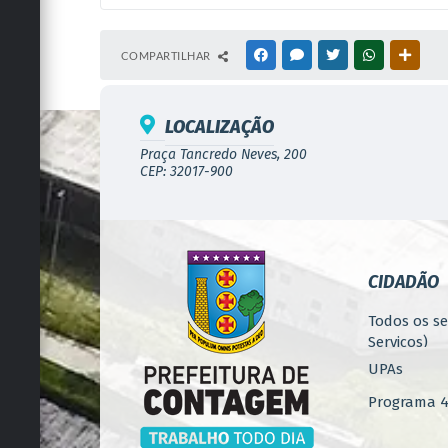
COMPARTILHAR
FACEBOOK
MESSENGER
TWITTER
WHATSAPP
OUTRA
LOCALIZAÇÃO
Praça Tancredo Neves, 200
CEP: 32017-900
CIDADÃO
Todos os se
Serviços)
UPAs
Programa 4.
Concursos