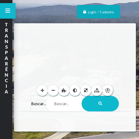
Login / Cadastro
T
R
A
N
S
P
A
R
Ê
N
C
I
A
Buscar...