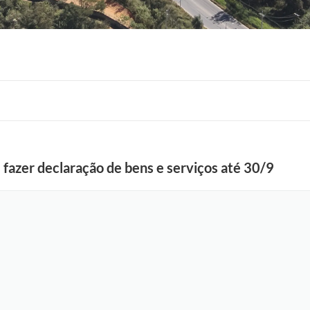
F
o
t
fazer declaração de bens e serviços até 30/9
o
:
A
d
e
l
c
i
o
R
a
m
o
s