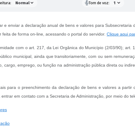
eitura:
Tom de voz:
r e enviar a declaração anual de bens e valores para Subsecretaria d
 feita de forma on-line, acessando o portal do servidor.
Clique aqui pa
midade com o art. 217, da Lei Orgânica do Município (2/03/90); art. 15
e público municipal, ainda que transitoriamente, com ou sem remunera
o, cargo, emprego, ou função na administração pública direta ou indi
s para o preenchimento da declaração de bens e valores a partir 
 entrar em contato com a Secretaria de Administração, por meio do te
ores
ração