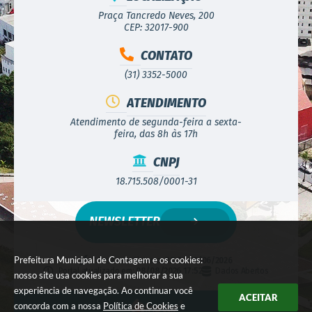
Praça Tancredo Neves, 200
CEP: 32017-900
CONTATO
(31) 3352-5000
ATENDIMENTO
Atendimento de segunda-feira a sexta-
feira, das 8h às 17h
CNPJ
18.715.508/0001-31
NEWSLETTER
Prefeitura Municipal de Contagem e os cookies:
Versão do Sistema:
3.5.3 - 19/06/2026
Portal atualizado em:
08/08/2026 17:52
Dados Abertos
nosso site usa cookies para melhorar a sua
experiência de navegação. Ao continuar você
ACEITAR
concorda com a nossa
Política de Cookies
e