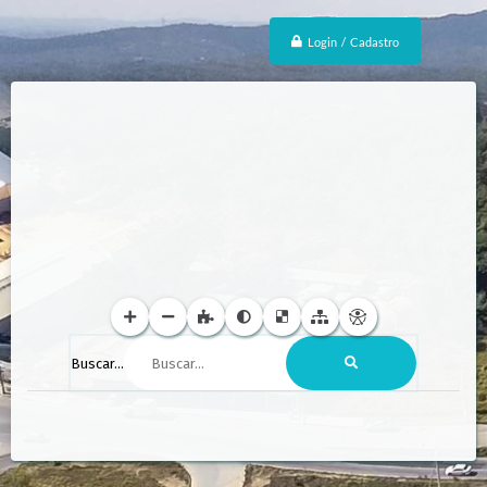
Login / Cadastro
Buscar...
F
o
t
o