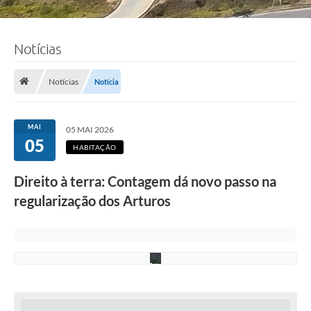
F
o
Notícias
t
o
:
J
Notícias
Notícia
a
n
i
n
MAI
05 MAI 2026
e
05
M
HABITAÇÃO
o
r
Direito à terra: Contagem dá novo passo na
a
e
regularização dos Arturos
s
/
P
M
C