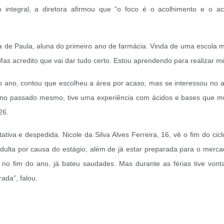
integral, a diretora afirmou que “o foco é o acolhimento e o 
de Paula, aluna do primeiro ano de farmácia. Vinda de uma escola muni
s acredito que vai dar tudo certo. Estou aprendendo para realizar m
ano, contou que escolheu a área por acaso, mas se interessou no amb
 ano passado mesmo, tive uma experiência com ácidos e bases que mud
26.
tiva e despedida. Nicole da Silva Alves Ferreira, 16, vê o fim do cicl
dulta por causa do estágio, além de já estar preparada para o merca
o fim do ano, já bateu saudades. Mas durante as férias tive vonta
ada”, falou.