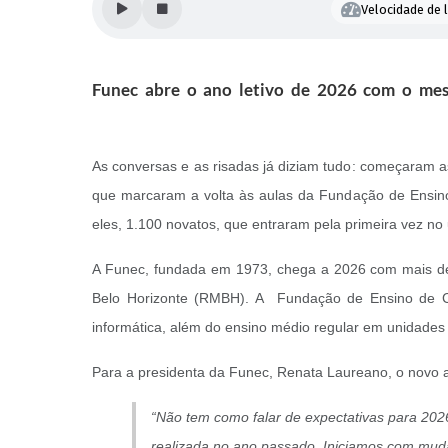
Velocidade de l
Funec abre o ano letivo de 2026 com o mesm
As conversas e as risadas já diziam tudo: começaram as
que marcaram a volta às aulas da Fundação de Ensino
eles, 1.100 novatos, que entraram pela primeira vez no
A Funec, fundada em 1973, chega a 2026 com mais de c
Belo Horizonte (RMBH). A Fundação de Ensino de Con
informática, além do ensino médio regular em unidades 
Para a presidenta da Funec, Renata Laureano, o novo 
“Não tem como falar de expectativas para 202
realizada no ano passado. Iniciamos com mud