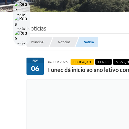
Notícias
Principal
Notícias
Notícia
FEV
06 FEV 2026
EDUCAÇÃO
FUNEC
SERVIÇO
06
Funec dá início ao ano letivo co