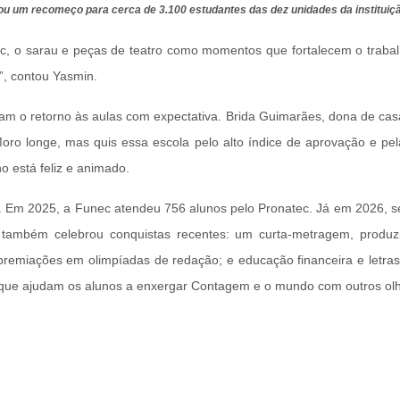
rcou um recomeço para cerca de 3.100 estudantes das dez unidades da institui
, o sarau e peças de teatro como momentos que fortalecem o trabal
”, contou Yasmin.
iam o retorno às aulas com expectativa. Brida Guimarães, dona de cas
ro longe, mas quis essa escola pelo alto índice de aprovação e pela 
o está feliz e animado.
Em 2025, a Funec atendeu 756 alunos pelo Pronatec. Já em 2026, se
o também celebrou conquistas recentes: um curta-metragem, produz
 premiações em olimpíadas de redação; e educação financeira e letr
 que ajudam os alunos a enxergar Contagem e o mundo com outros ol