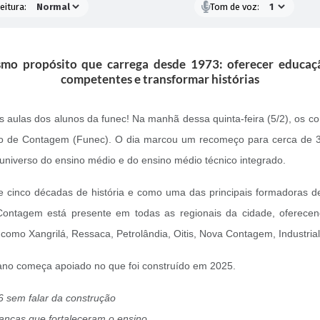
eitura:
Tom de voz:
o propósito que carrega desde 1973: oferecer educação
competentes e transformar histórias
 aulas dos alunos da funec! Na manhã dessa quinta-feira (5/2), os c
 de Contagem (Funec). O dia marcou um recomeço para cerca de 3.1
 universo do ensino médio e do ensino médio técnico integrado.
inco décadas de história e como uma das principais formadoras de 
tagem está presente em todas as regionais da cidade, oferecendo
como Xangrilá, Ressaca, Petrolândia, Oitis, Nova Contagem, Industrial
ano começa apoiado no que foi construído em 2025.
6 sem falar da construção
anças que fortaleceram o ensino,