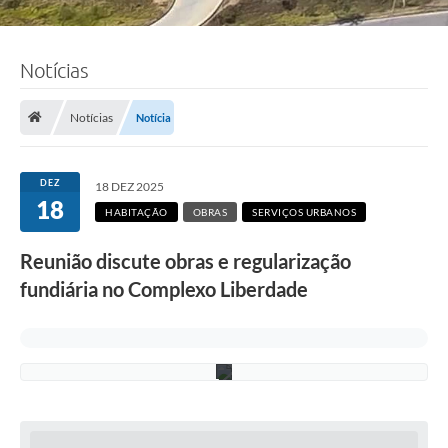
F
o
Notícias
t
o
:
A
Notícias
Notícia
d
e
l
c
DEZ
18 DEZ 2025
i
18
o
HABITAÇÃO
OBRAS
SERVIÇOS URBANOS
R
a
Reunião discute obras e regularização
m
o
fundiária no Complexo Liberdade
s
/
P
M
C