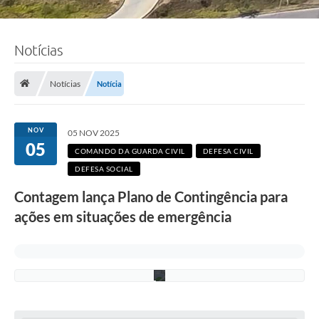
Notícias
F
o
t
o
Notícias
Notícia
:
R
i
c
NOV
05 NOV 2025
a
05
r
COMANDO DA GUARDA CIVIL
DEFESA CIVIL
d
DEFESA SOCIAL
o
L
Contagem lança Plano de Contingência para
i
m
ações em situações de emergência
a
/
P
M
C