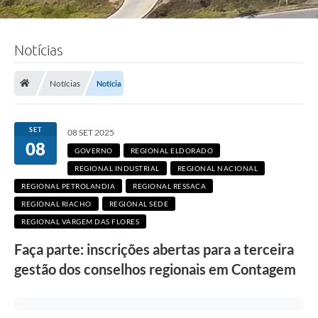
Notícias
Notícias
Notícia
SET
08 SET 2025
08
GOVERNO
REGIONAL ELDORADO
REGIONAL INDUSTRIAL
REGIONAL NACIONAL
REGIONAL PETROLANDIA
REGIONAL RESSACA
REGIONAL RIACHO
REGIONAL SEDE
REGIONAL VARGEM DAS FLORES
Faça parte: inscrições abertas para a terceira
gestão dos conselhos regionais em Contagem
F
o