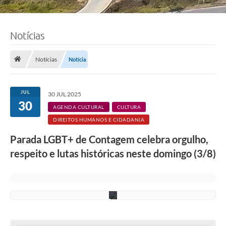
Notícias
F
o
Notícias
Notícia
t
o
:
R
JUL
30 JUL 2025
o
30
n
AGENDA CULTURAL
CULTURA
n
DIREITOS HUMANOS E CIDADANIA
i
e
Parada LGBT+ de Contagem celebra orgulho,
V
o
respeito e lutas históricas neste domingo (3/8)
n
/
P
M
C