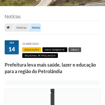
Notícias
Notícias
Notícia
ABR
14 ABR 2024
14
EDUCAÇÃO
MEIO AMBIENTE
OBRAS
REGIONAL PETROLANDIA
Prefeitura leva mais saúde, lazer e educação
para a região do Petrolândia
F
o
t
o
:
J
a
n
i