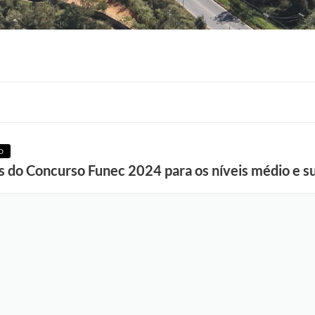
F
O
o
s do Concurso Funec 2024 para os níveis médio e su
t
o
:
e
q
u
i
p
e
S
e
d
u
c