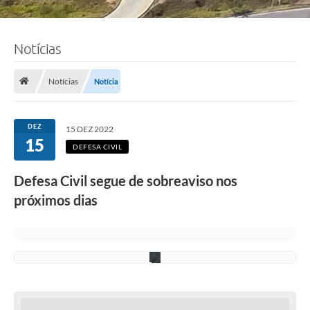
Notícias
F
o
t
o
Notícias
Notícia
:
E
l
i
DEZ
15 DEZ 2022
a
15
s
DEFESA CIVIL
R
a
Defesa Civil segue de sobreaviso nos
m
o
próximos dias
s
/
P
M
C