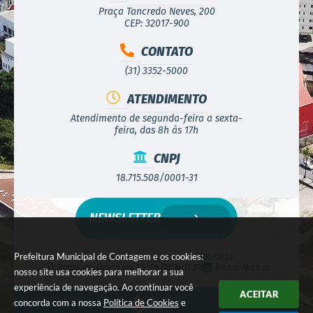
Praça Tancredo Neves, 200
CEP: 32017-900
CONTATO
(31) 3352-5000
ATENDIMENTO
Atendimento de segunda-feira a sexta-
feira, das 8h às 17h
CNPJ
18.715.508/0001-31
NEWSLETTER
Prefeitura Municipal de Contagem e os cookies:
Versão do Sistema:
3.5.3 - 19/06/2026
Portal atualizado em:
05/08/2026 17:50
Dados Abertos
nosso site usa cookies para melhorar a sua
experiência de navegação. Ao continuar você
ACEITAR
concorda com a nossa
Política de Cookies
e