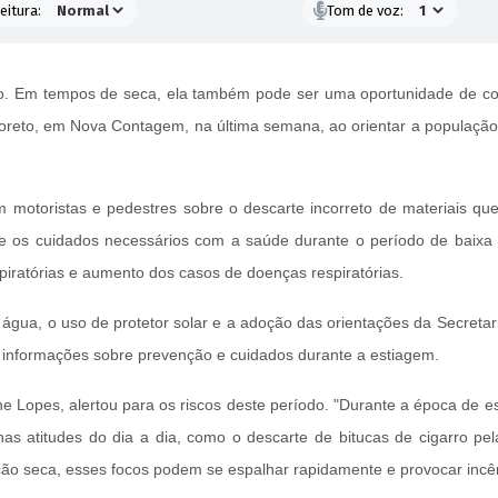
eitura:
Tom de voz:
ão. Em tempos de seca, ela também pode ser uma oportunidade de cons
oreto, em Nova Contagem, na última semana, ao orientar a população
m motoristas e pedestres sobre o descarte incorreto de materiais qu
 os cuidados necessários com a saúde durante o período de baixa u
iratórias e aumento dos casos de doenças respiratórias.
água, o uso de protetor solar e a adoção das orientações da Secret
m informações sobre prevenção e cuidados durante a estiagem.
ine Lopes, alertou para os riscos deste período. "Durante a época de 
s atitudes do dia a dia, como o descarte de bitucas de cigarro pel
ação seca, esses focos podem se espalhar rapidamente e provocar incê