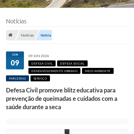
Notícias
Notícias
Notícia
F
o
t
o
JUN
:
09 JUN 2026
R
09
DEFESA CIVIL
DEFESA SOCIAL
i
c
DESENVOLVIMENTO URBANO
MEIO AMBIENTE
a
PARCERIAS
SERVIÇO
r
d
Defesa Civil promove blitz educativa para
o
L
prevenção de queimadas e cuidados com a
i
m
saúde durante a seca
a
/
P
M
C