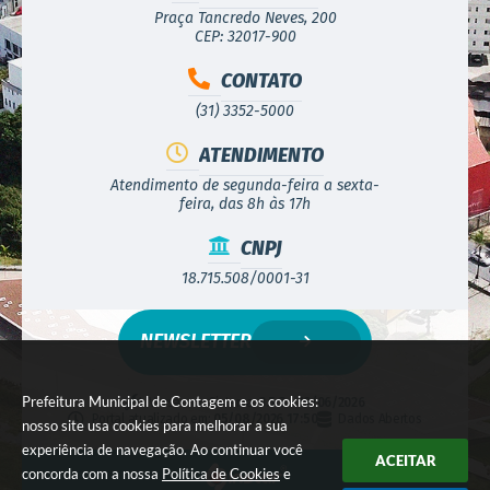
Praça Tancredo Neves, 200
CEP: 32017-900
CONTATO
(31) 3352-5000
ATENDIMENTO
Atendimento de segunda-feira a sexta-
feira, das 8h às 17h
CNPJ
18.715.508/0001-31
NEWSLETTER
Prefeitura Municipal de Contagem e os cookies:
Versão do Sistema:
3.5.3 - 19/06/2026
Portal atualizado em:
05/08/2026 17:50
Dados Abertos
nosso site usa cookies para melhorar a sua
experiência de navegação. Ao continuar você
ACEITAR
concorda com a nossa
Política de Cookies
e