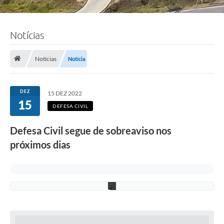
Notícias
F
o
t
o
Notícias
Notícia
:
E
l
i
DEZ
15 DEZ 2022
a
15
s
DEFESA CIVIL
R
a
Defesa Civil segue de sobreaviso nos
m
o
próximos dias
s
/
P
M
C