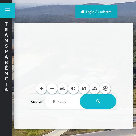
Login / Cadastro
T
R
A
N
S
P
A
R
Ê
N
C
I
A
Buscar...