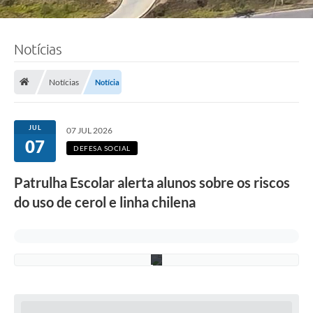
F
o
t
Notícias
o
s
:
A
Notícias
Notícia
d
e
l
c
JUL
07 JUL 2026
i
07
o
DEFESA SOCIAL
R
a
Patrulha Escolar alerta alunos sobre os riscos
m
o
do uso de cerol e linha chilena
s
/
P
M
C