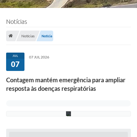
Notícias
F
o
t
o
Notícias
Notícia
:
L
u
c
JUL
07 JUL 2026
i
07
S
a
l
Contagem mantém emergência para ampliar
l
u
resposta às doenças respiratórias
m
/
P
M
C