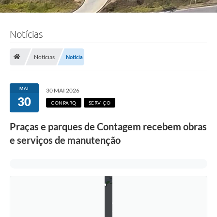
Notícias
Notícias
Notícia
MAI
30 MAI 2026
30
CONPARQ
SERVIÇO
Praças e parques de Contagem recebem obras
e serviços de manutenção
F
o
t
o
:
R
i
c
a