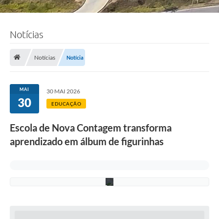
Notícias
F
o
t
o
Notícias
Notícia
:
L
u
c
MAI
30 MAI 2026
i
30
S
EDUCAÇÃO
a
l
Escola de Nova Contagem transforma
l
u
aprendizado em álbum de figurinhas
m
/
P
M
C