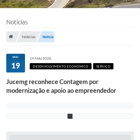
F
Notícias
o
t
o
:
Notícias
Notícia
R
i
c
a
MAI
19 MAI 2026
r
19
d
DESENVOLVIMENTO ECONÔMICO
SERVIÇO
o
L
Jucemg reconhece Contagem por
i
m
modernização e apoio ao empreendedor
a
/
P
M
C