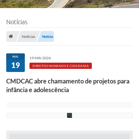
:
J
o
ã
Notícias
o
P
e
d
Notícias
Notícia
r
o
A
l
MAI
19 MAI 2026
c
19
â
DIREITOS HUMANOS E CIDADANIA
n
t
CMDCAC abre chamamento de projetos para
a
r
infância e adolescência
a
/
P
M
C