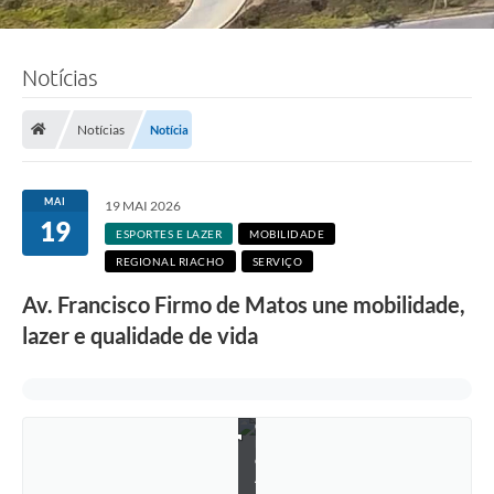
Notícias
Notícias
Notícia
MAI
19 MAI 2026
19
F
ESPORTES E LAZER
MOBILIDADE
o
REGIONAL RIACHO
SERVIÇO
t
o
Av. Francisco Firmo de Matos une mobilidade,
:
J
lazer e qualidade de vida
o
ã
o
P
e
d
r
o
A