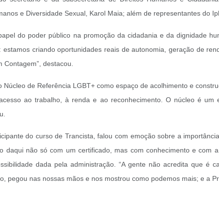
manos e Diversidade Sexual, Karol Maia; além de representantes do Ip
 o papel do poder público na promoção da cidadania e da dignidade hu
 estamos criando oportunidades reais de autonomia, geração de renda
em Contagem”, destacou.
do Núcleo de Referência LGBT+ como espaço de acolhimento e construçã
acesso ao trabalho, à renda e ao reconhecimento. O núcleo é um 
u.
ipante do curso de Trancista, falou com emoção sobre a importância
o daqui não só com um certificado, mas com conhecimento e com a c
sibilidade dada pela administração. “A gente não acredita que é 
ho, pegou nas nossas mãos e nos mostrou como podemos mais; e a Pref