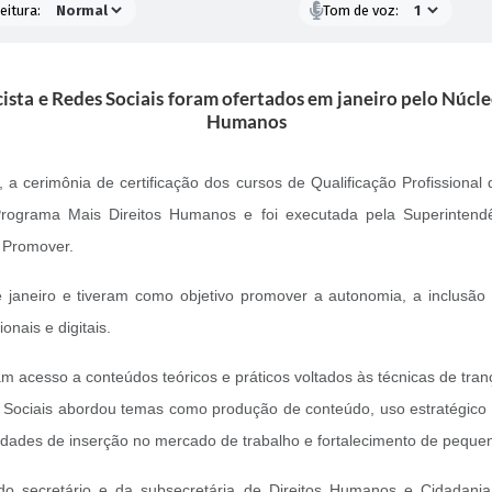
eitura:
Tom de voz:
cista e Redes Sociais foram ofertados em janeiro pelo Núcl
Humanos
), a cerimônia de certificação dos cursos de Qualificação Profissional
 Programa Mais Direitos Humanos e foi executada pela Superintend
o Promover.
 janeiro e tiveram como objetivo promover a autonomia, a inclusão 
onais e digitais.
ram acesso a conteúdos teóricos e práticos voltados às técnicas de tra
s Sociais abordou temas como produção de conteúdo, uso estratégico d
lidades de inserção no mercado de trabalho e fortalecimento de peque
do secretário e da subsecretária de Direitos Humanos e Cidadania