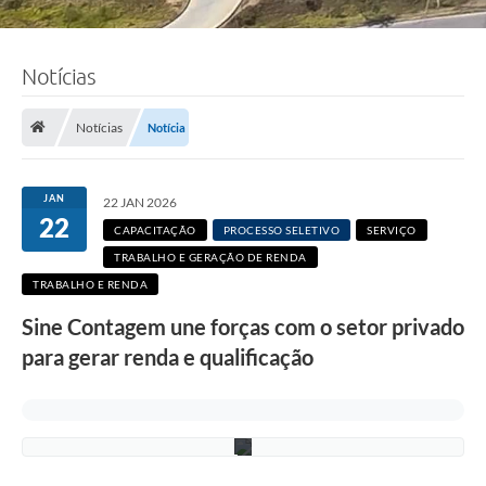
F
Notícias
o
t
o
Notícias
Notícia
:
R
a
f
JAN
22 JAN 2026
a
22
e
CAPACITAÇÃO
PROCESSO SELETIVO
SERVIÇO
l
E
TRABALHO E GERAÇÃO DE RENDA
d
TRABALHO E RENDA
u
a
Sine Contagem une forças com o setor privado
r
d
para gerar renda e qualificação
o
/
P
M
C