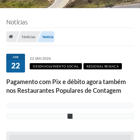
F
Notícias
o
t
o
s
Notícias
Notícia
:
L
u
c
JAN
22 JAN 2026
i
22
S
DESENVOLVIMENTO SOCIAL
REGIONAL RESSACA
a
l
Pagamento com Pix e débito agora também
l
u
nos Restaurantes Populares de Contagem
m
/
P
M
C