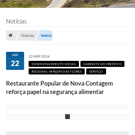
o
:
J
o
Notícias
ã
o
P
e
Notícias
Notícia
d
r
o
A
ABR
22 ABR 2026
l
22
c
DESENVOLVIMENTO SOCIAL
GABINETE DO PREFEITO
â
REGIONAL VARGEM DAS FLORES
SERVIÇO
n
t
Restaurante Popular de Nova Contagem
a
r
reforça papel na segurança alimentar
a
/
P
M
C