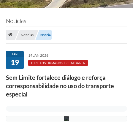
Notícias
F
o
Notícias
Notícia
t
o
:
L
JAN
19 JAN 2026
u
19
c
DIREITOS HUMANOS E CIDADANIA
i
S
Sem Limite fortalece diálogo e reforça
a
l
corresponsabilidade no uso do transporte
l
u
especial
m
/
P
M
C