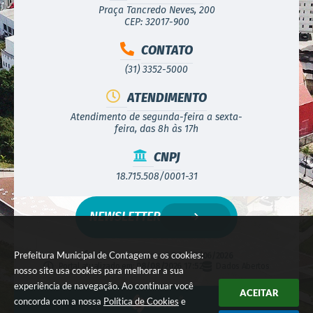
Praça Tancredo Neves, 200
CEP: 32017-900
CONTATO
(31) 3352-5000
ATENDIMENTO
Atendimento de segunda-feira a sexta-
feira, das 8h às 17h
CNPJ
18.715.508/0001-31
NEWSLETTER
Prefeitura Municipal de Contagem e os cookies:
Versão do Sistema:
3.5.3 - 19/06/2026
Portal atualizado em:
08/08/2026 17:52
Dados Abertos
nosso site usa cookies para melhorar a sua
experiência de navegação. Ao continuar você
ACEITAR
concorda com a nossa
Política de Cookies
e