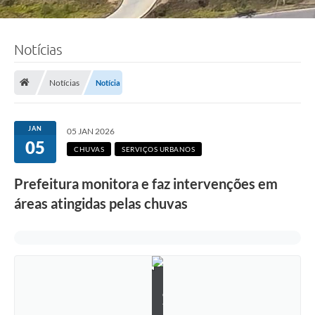
Notícias
Notícias
Notícia
JAN
05 JAN 2026
05
CHUVAS
SERVIÇOS URBANOS
Prefeitura monitora e faz intervenções em
áreas atingidas pelas chuvas
F
o
t