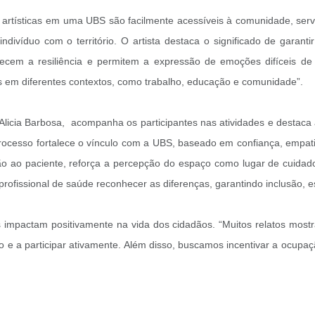
es artísticas em uma UBS são facilmente acessíveis à comunidade, se
divíduo com o território. O artista destaca o significado de garanti
lecem a resiliência e permitem a expressão de emoções difíceis de v
s em diferentes contextos, como trabalho, educação e comunidade”.
icia Barbosa, acompanha os participantes nas atividades e destaca 
processo fortalece o vínculo com a UBS, baseado em confiança, empat
ão ao paciente, reforça a percepção do espaço como lugar de cuidado
profissional de saúde reconhecer as diferenças, garantindo inclusão, e
 impactam positivamente na vida dos cidadãos. “Muitos relatos mos
o e a participar ativamente. Além disso, buscamos incentivar a ocupa