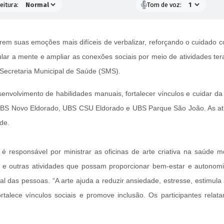
eitura:
Tom de voz:
rem suas emoções mais difíceis de verbalizar, reforçando o cuidado 
 a mente e ampliar as conexões sociais por meio de atividades terapê
Secretaria Municipal de Saúde (SMS).
nvolvimento de habilidades manuais, fortalecer vínculos e cuidar d
BS Novo Eldorado, UBS CSU Eldorado e UBS Parque São João. As ativ
de.
é responsável por ministrar as oficinas de arte criativa na saúde men
os e outras atividades que possam proporcionar bem-estar e autono
al das pessoas. “A arte ajuda a reduzir ansiedade, estresse, estimula
talece vínculos sociais e promove inclusão. Os participantes relata