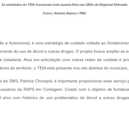
As atividades do TEIA funcionam toda quarta-feira nas UBSs da Regional Eldorado
Fotos: Adelcio Ramos / PMC
usão e Autonomia) é uma estratégia de cuidado voltada ao fortalecim
orrente do uso de álcool e outras drogas. O projeto busca ampliar as e
e cidadania. Atua em articulação com outras redes de cuidado e pro
ores do território, o TEIA está presente nos oito distritos do municípi
as da SMS, Patricia Chompré, é importante proporcionar esse serviço 
s usuários da RAPS em Contagem. Criado com o objetivo de fortalecer
 e/ou com histórico de uso problemático de álcool e outras drog