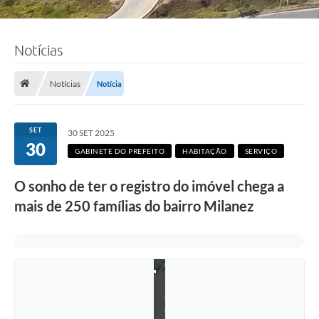
Notícias
Notícias
Notícia
SET
30 SET 2025
30
GABINETE DO PREFEITO
HABITAÇÃO
SERVIÇO
O sonho de ter o registro do imóvel chega a
mais de 250 famílias do bairro Milanez
F
o
t
o
:
L
u
c