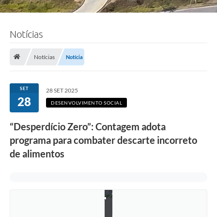
Notícias
Notícias
Notícia
SET
28 SET 2025
28
DESENVOLVIMENTO SOCIAL
“Desperdício Zero”: Contagem adota
programa para combater descarte incorreto
de alimentos
F
o
t
o
:
L
u