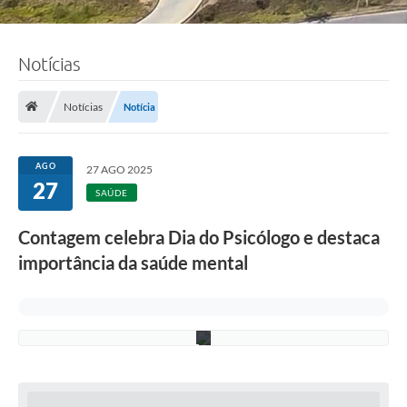
Notícias
F
o
t
o
Notícias
Notícia
:
d
i
v
AGO
27 AGO 2025
u
27
l
SAÚDE
g
a
Contagem celebra Dia do Psicólogo e destaca
ç
ã
importância da saúde mental
o
/
S
M
S