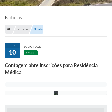
Notícias
F
o
t
o
Notícias
Notícia
:
F
á
b
OUT
10 OUT 2025
i
10
o
SAÚDE
S
i
Contagem abre inscrições para Residência
l
v
Médica
a
/
P
M
C