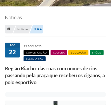
v
a
-
F
o
Notícias
t
o
:
Notícias
Notícia
V
i
c
t
AGO
22 AGO 2025
o
22
r
COMUNICAÇÃO
CULTURA
EDUCAÇÃO
SAÚDE
V
SECRETARIAS
e
n
Região Riacho: das ruas com nomes de rios,
â
n
passando pela praça que recebeu os ciganos, a
c
i
polo esportivo
o
/
P
M
C