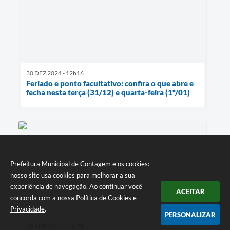
30 DEZ 2024 - 12h16
Feriado e ponto facultativo: confira o que abre e
fecha nesta terça (31/12) e quarta-feira (1º/01)
Prefeitura Municipal de Contagem e os cookies:
nosso site usa cookies para melhorar a sua
experiência de navegação. Ao continuar você
ACEITAR
concorda com a nossa
Política de Cookies
e
Privacidade
.
PERSONALIZAR
29 ABR 2024 - 13h58