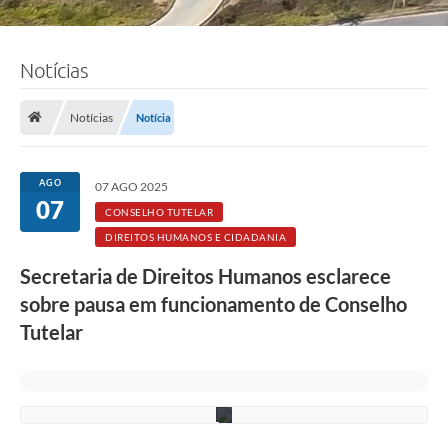
Notícias
Notícias
Notícia
F
o
AGO
07 AGO 2025
t
07
o
CONSELHO TUTELAR
:
DIREITOS HUMANOS E CIDADANIA
I
s
Secretaria de Direitos Humanos esclarece
a
b
sobre pausa em funcionamento de Conselho
e
l
Tutelar
a
M
e
l
o