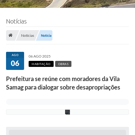
F
o
t
o
Notícias
:
N
e
w
Notícias
Notícia
t
o
n
d
AGO
06 AGO 2025
e
06
C
HABITAÇÃO
OBRAS
a
s
Prefeitura se reúne com moradores da Vila
t
r
Samag para dialogar sobre desapropriações
o
/
P
M
C