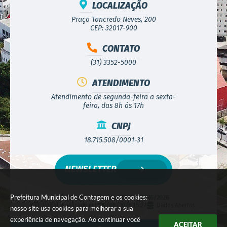
LOCALIZAÇÃO
Praça Tancredo Neves, 200
CEP: 32017-900
CONTATO
(31) 3352-5000
ATENDIMENTO
Atendimento de segunda-feira a sexta-
feira, das 8h às 17h
CNPJ
18.715.508/0001-31
NEWSLETTER
Prefeitura Municipal de Contagem e os cookies:
Versão do Sistema:
3.5.3 - 19/06/2026
Portal atualizado em:
09/08/2026 15:27
Dados Abertos
nosso site usa cookies para melhorar a sua
experiência de navegação. Ao continuar você
ACEITAR