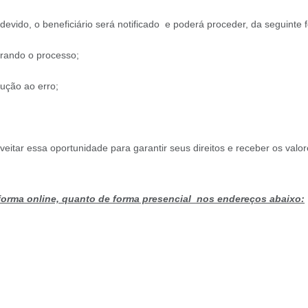
 devido, o beneficiário será notificado e poderá proceder, da seguinte 
rando o processo;
dução ao erro;
itar essa oportunidade para garantir seus direitos e receber os valor
orma online, quanto de forma presencial nos endereços abaixo: