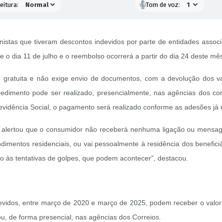
eitura:
Tom de voz:
stas que tiveram descontos indevidos por parte de entidades associ
 o dia 11 de julho e o reembolso ocorrerá a partir do dia 24 deste mê
gratuita e não exige envio de documentos, com a devolução dos va
cedimento pode ser realizado, presencialmente, nas agências dos cor
evidência Social, o pagamento será realizado conforme as adesões já 
a, alertou que o consumidor não receberá nenhuma ligação ou mensa
endimentos residenciais, ou vai pessoalmente à residência dos benefici
nto às tentativas de golpes, que podem acontecer”, destacou.
vidos, entre março de 2020 e março de 2025, podem receber o valor de
ou, de forma presencial, nas agências dos Correios.