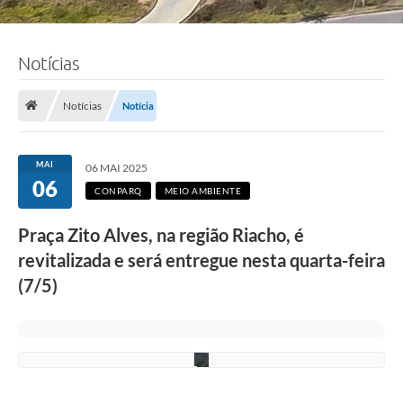
Notícias
F
o
Notícias
Notícia
t
o
s
:
MAI
06 MAI 2025
R
06
o
CONPARQ
MEIO AMBIENTE
n
n
Praça Zito Alves, na região Riacho, é
i
e
revitalizada e será entregue nesta quarta-feira
V
o
(7/5)
n
/
P
M
C