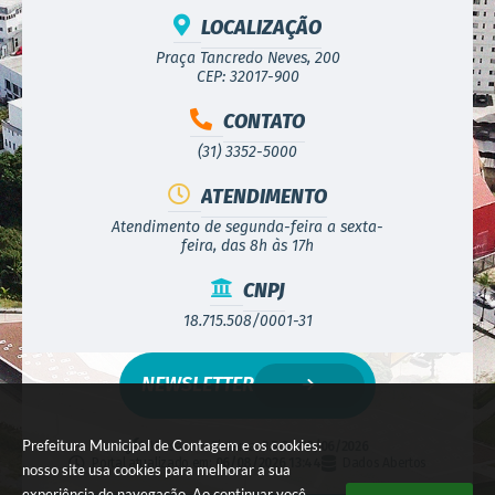
LOCALIZAÇÃO
Praça Tancredo Neves, 200
CEP: 32017-900
CONTATO
(31) 3352-5000
ATENDIMENTO
Atendimento de segunda-feira a sexta-
feira, das 8h às 17h
CNPJ
18.715.508/0001-31
NEWSLETTER
Prefeitura Municipal de Contagem e os cookies:
Versão do Sistema:
3.5.3 - 19/06/2026
Portal atualizado em:
06/08/2026 13:44
Dados Abertos
nosso site usa cookies para melhorar a sua
experiência de navegação. Ao continuar você