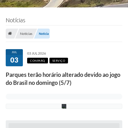
Notícias
F
o
t
Notícias
Notícia
o
:
L
u
JUL
03 JUL 2026
c
03
i
CONPARQ
SERVIÇO
S
a
Parques terão horário alterado devido ao jogo
l
u
do Brasil no domingo (5/7)
m
/
P
M
C