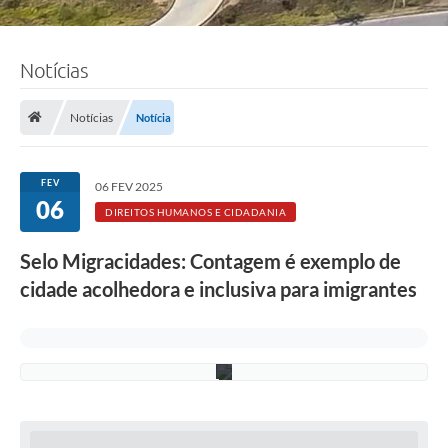
Notícias
f
o
t
o
Notícias
Notícia
:
e
q
u
FEV
06 FEV 2025
i
06
p
DIREITOS HUMANOS E CIDADANIA
e
S
Selo Migracidades: Contagem é exemplo de
D
H
cidade acolhedora e inclusiva para imigrantes
C
/
P
M
C