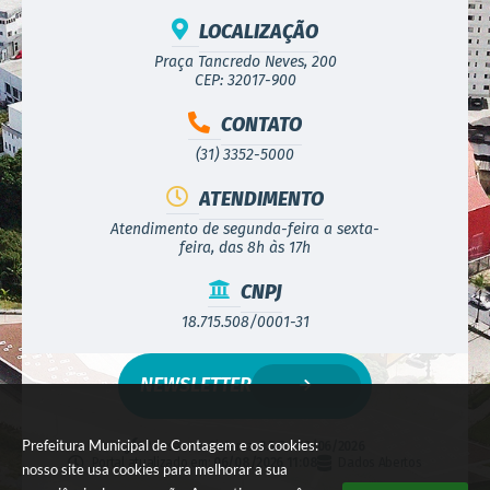
LOCALIZAÇÃO
Praça Tancredo Neves, 200
CEP: 32017-900
CONTATO
(31) 3352-5000
ATENDIMENTO
Atendimento de segunda-feira a sexta-
feira, das 8h às 17h
CNPJ
18.715.508/0001-31
NEWSLETTER
Prefeitura Municipal de Contagem e os cookies:
Versão do Sistema:
3.5.3 - 19/06/2026
Portal atualizado em:
06/08/2026 11:08
Dados Abertos
nosso site usa cookies para melhorar a sua