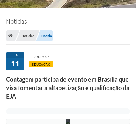
Notícias
F
o
t
Notícias
Notícia
o
:
e
q
JUN
11 JUN 2024
u
11
i
EDUCAÇÃO
p
e
Contagem participa de evento em Brasília que
S
e
visa fomentar a alfabetização e qualificação da
d
u
EJA
c
/
P
M
C