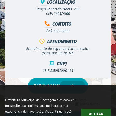
LOCALIZAÇÃO
Praça Tancredo Neves, 200
CEP: 32017-900
CONTATO
(31) 3352-5000
ATENDIMENTO
Atendimento de segunda-feira a sexta-
feira, das 8h às 17h
CNPJ
18.715.508/0001-31
NEWSLETTER
Prefeitura Municipal de Contagem e os cookies:
Versão do Sistema:
3.5.3 - 19/06/2026
Portal atualizado em:
07/08/2026 17:05
Dados Abertos
nosso site usa cookies para melhorar a sua
experiência de navegação. Ao continuar você
ACEITAR