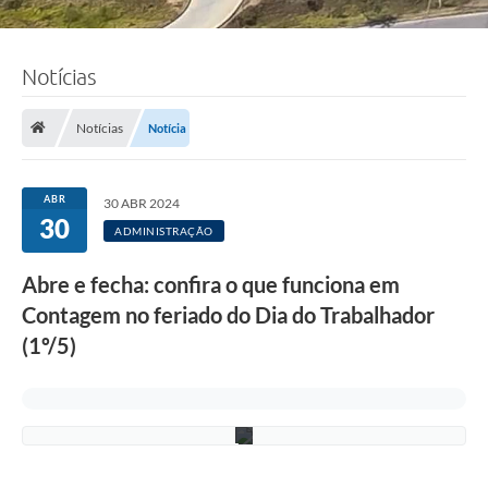
Notícias
F
o
Notícias
Notícia
t
o
:
L
ABR
30 ABR 2024
u
30
c
ADMINISTRAÇÃO
i
S
Abre e fecha: confira o que funciona em
a
l
Contagem no feriado do Dia do Trabalhador
l
u
(1º/5)
m
/
P
M
C