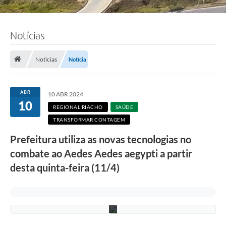
o
t
o
:
d
Notícias
i
v
u
Notícias
Notícia
l
g
a
ç
ABR
10 ABR 2024
ã
10
o
REGIONAL RIACHO
SAÚDE
/
TRANSFORMAR CONTAGEM
e
q
Prefeitura utiliza as novas tecnologias no
u
i
combate ao Aedes Aedes aegypti a partir
p
e
desta quinta-feira (11/4)
S
a
ú
d
e