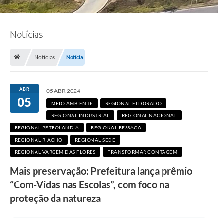
Notícias
Notícias
Notícia
F
o
ABR
05 ABR 2024
t
05
o
MEIO AMBIENTE
REGIONAL ELDORADO
:
A
REGIONAL INDUSTRIAL
REGIONAL NACIONAL
d
REGIONAL PETROLANDIA
REGIONAL RESSACA
e
l
REGIONAL RIACHO
REGIONAL SEDE
c
REGIONAL VARGEM DAS FLORES
TRANSFORMAR CONTAGEM
i
o
Mais preservação: Prefeitura lança prêmio
R
a
“Com-Vidas nas Escolas”, com foco na
m
o
proteção da natureza
s
/
P