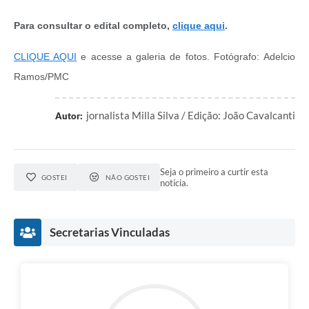
Para consultar o edital completo,
clique aqui
.
CLIQUE AQUI
e acesse a galeria de fotos. Fotógrafo: Adelcio
Ramos/PMC
jornalista Milla Silva / Edição: João Cavalcanti
Autor:
Seja o primeiro a curtir esta
GOSTEI
NÃO GOSTEI
notícia.
Secretarias Vinculadas