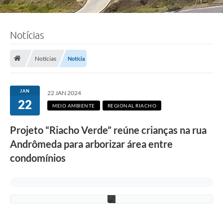
Notícias
Notícias
Notícia
JAN
22 JAN 2024
F
22
o
MEIO AMBIENTE
REGIONAL RIACHO
t
o
Projeto “Riacho Verde” reúne crianças na rua
:
A
Andrômeda para arborizar área entre
n
n
condomínios
e
D
i
a
s