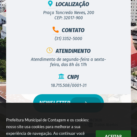
LOCALIZAÇÃO
Praça Tancredo Neves, 200
CEP: 32017-900
CONTATO
(31) 3352-5000
ATENDIMENTO
Atendimento de segunda-feira a sexta-
feira, das 8h às 17h
CNPJ
18.715.508/0001-31
NEWSLETTER
Prefeitura Municipal de Contagem e os cookies:
Versão do Sistema:
3.5.3 - 19/06/2026
Portal atualizado em:
06/08/2026 11:45
Dados Abertos
nosso site usa cookies para melhorar a sua
experiência de navegação. Ao continuar você
ACEITAR